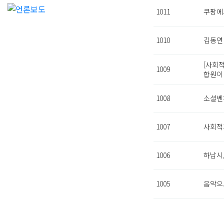
1011
쿠팡에
1010
김동연 
[사회적
1009
합원이
1008
소셜벤
1007
사회적
1006
하남시
1005
음악으
처음
다음