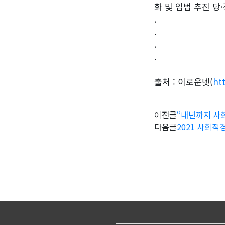
화 및 입법 추진 당
.
.
.
.
출처 : 이로운넷(
ht
이전글
“내년까지 사회
다음글
2021 사회적