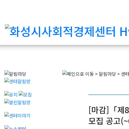
[마감]「제
모집 공고(~6