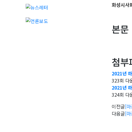
화성시사
본문
첨부
2021년 
323회 다운로
2021년 
324회 다운로
이전글
[마
다음글
[마