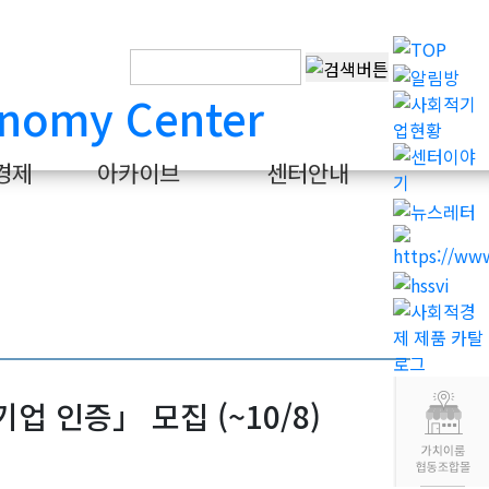
경제
아카이브
센터안내
업 인증」 모집 (~10/8)