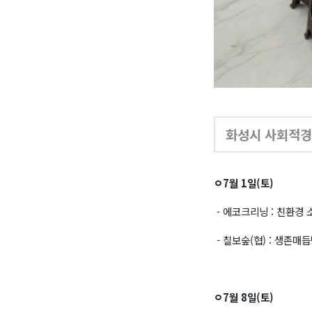
화성시 사회적경제
ㅇ7월 1일(토)
- 에코크리닝 : 친환경
- 칠보숲(협) : 생존매
ㅇ7월 8일(토)