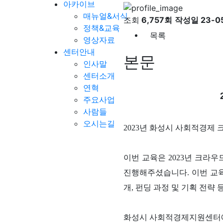
아카이브
매뉴얼&서식
조회
6,757회
작성일
23-05
정책&교육
목록
영상자료
센터안내
본문
인사말
센터소개
연혁
주요사업
사람들
오시는길
2023년 화성시 사회적경제
이번 교육은
2023년 크
진행해주셨습니다. 이번 교육
개, 펀딩 과정 및 기획 전
화성시 사회적경제지원센터에