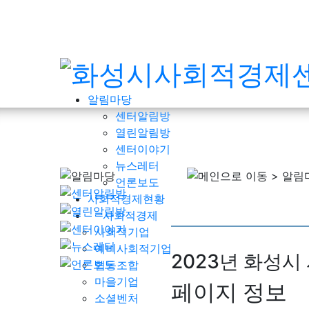
알림마당
센터알림방
열린알림방
센터이야기
뉴스레터
언론보도
사회적경제현황
사회적경제
사회적기업
예비사회적기업
2023년 화성
협동조합
마을기업
페이지 정보
소셜벤처