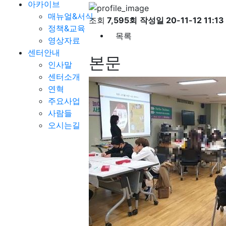
아카이브
매뉴얼&서식
조회
7,595회
작성일
20-11-12 11:13
정책&교육
목록
영상자료
센터안내
본문
인사말
센터소개
연혁
주요사업
사람들
오시는길