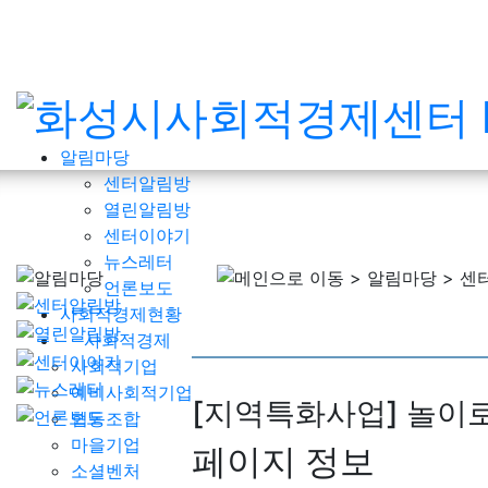
알림마당
센터알림방
열린알림방
센터이야기
뉴스레터
언론보도
사회적경제현황
사회적경제
사회적기업
예비사회적기업
[지역특화사업] 놀이
협동조합
마을기업
페이지 정보
소셜벤처