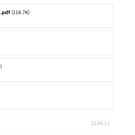
pdf
(116.7K)
)
22.04.12