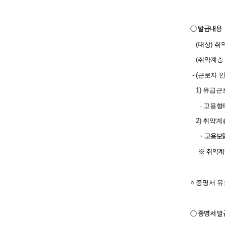
○ 발급내용
- (대상)
- (취약계층
- (근로자 
1) 유급근
· 고용형태
2) 취약
· 고용보
※ 취약계층
○ 증명서 
○
증명서 발