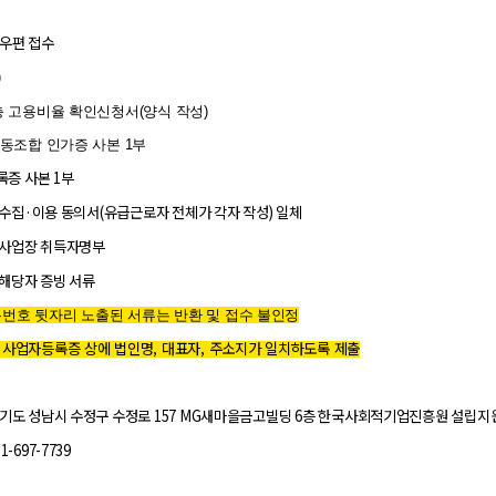
: 우편 접수
)
층 고용비율 확인신청서(양식 작성)
동조합 인가증 사본 1부
록증 사본 1부
 수집·이용 동의서(유급근로자 전체가 각자 작성) 일체
 사업장 취득자명부
 해당자 증빙 서류
번호 뒷자리 노출된 서류는 반환 및 접수 불인정
사업자등록증 상에 법인명, 대표자, 주소지가 일치하도록 제출
경기도 성남시 수정구 수정로 157 MG새마을금고빌딩 6층 한국사회적기업진흥원 설립지
1-697-7739