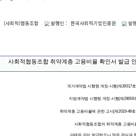
: (사회적)협동조합
발행인 : 한국사회적기업진흥원
발행일
사회적협동조합 취약계층 고용비율 확인서 발급 
국가계약법 시행령 개정
·
시행
(
제
29317
호
지방계약법 시행령 개정
·
시행
(
제
29059
취약계층 고용비율에 관한 고시
(
제
2018-49
호
사회적협동조합의 취약계층 고용비
아래와 같이 발급하오니 많은 관심과 