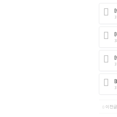
3
3
3
3
이전